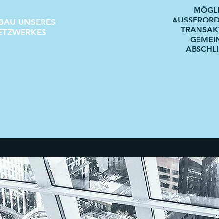
MÖGL
AUSSERORD
BAU UNSERES
TRANSAK
ETZWERKES
GEMEI
ABSCHL