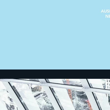
AUS
N